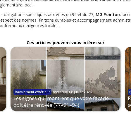
glementaire local.
 obligations spécifiques aux villes du 94 et du 77,
MG Peinture
acco
s, respect des normes, finitions durables et accompagnement administ
conforme aux exigences locales.
Ces articles peuvent vous intéresser
Ravalement extérieur
mercredi 08 juillet 2026
Les signes qui montrent que votre façade
R
doit être rénovée (77–91–94)
s