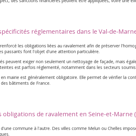
spect, des sanctions financières peuvent être appliquées, voire une exé
spécificités réglementaires dans le Val-de-Marne
orcé les obligations liées au ravalement afin de préserver l'homogén
es passants font l'objet d'une attention particulière.
ités peuvent exiger non seulement un nettoyage de façade, mais égal
eintes est parfois réglementé, notamment dans les secteurs soumis à 
en mairie est généralement obligatoire. Elle permet de vérifier la conf
 des bâtiments de France.
s obligations de ravalement en Seine-et-Marne (
t d'une commune à l'autre. Des villes comme Melun ou Chelles imposen
ques.