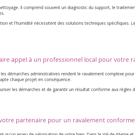
toyage. Il comprend souvent un diagnostic du support, le traitement d
es.
ution et l'humidité nécessitent des solutions techniques spécifiques. L
ire appel à un professionnel local pour votre 
t les démarches administratives rendent le ravalement complexe pour un
apte chaque projet en conséquence.
uriser les démarches et de garantir un résultat conforme aux règles de
votre partenaire pour un ravalement conforme 
t qu'un enjeu de valorisation de votre bien. Dans le Val-de-Marne et l