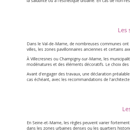
la salubrité ou à l'esthétique urbaine. En cas de non-re
Les 
Dans le Val-de-Marne, de nombreuses communes ont renf
villes, les zones pavillonnaires anciennes et certains ax
À Villecresnes ou Champigny-sur-Marne, les municipal
modénatures et des éléments décoratifs. Le choix des t
Avant d'engager des travaux, une déclaration préalable 
cas échéant, avec les recommandations de l'architecte
Le
En Seine-et-Marne, les règles peuvent varier fortemen
dans les zones urbaines denses ou les quartiers histori