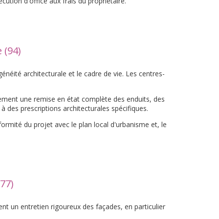
cution d'office aux frais du propriétaire.
 (94)
éité architecturale et le cadre de vie. Les centres-
ement une remise en état complète des enduits, des
des prescriptions architecturales spécifiques.
ormité du projet avec le plan local d'urbanisme et, le
77)
t un entretien rigoureux des façades, en particulier