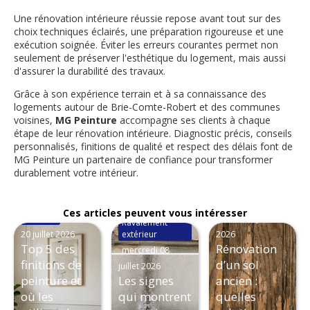
Une rénovation intérieure réussie repose avant tout sur des
choix techniques éclairés, une préparation rigoureuse et une
exécution soignée. Éviter les erreurs courantes permet non
seulement de préserver l'esthétique du logement, mais aussi
d'assurer la durabilité des travaux.
Grâce à son expérience terrain et à sa connaissance des
logements autour de Brie-Comte-Robert et des communes
voisines,
MG Peinture
accompagne ses clients à chaque
étape de leur rénovation intérieure. Diagnostic précis, conseils
personnalisés, finitions de qualité et respect des délais font de
MG Peinture un partenaire de confiance pour transformer
durablement votre intérieur.
Pose de sols
Ces articles peuvent vous intéresser
Peinture
lundi
mardi 16 juin
Ravalement
20 juillet 2026
extérieur
2026
Top 5 des
Rénovation
mercredi 08
finitions de
d’un sol
juillet 2026
peinture et
Les signes
ancien :
où les
qui montrent
quelles