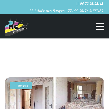
06.72.93.95.48
1 Allée des Bauges - 77166 GRISY-SUISNES
Retour