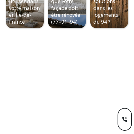
utiliser dans
que votre
solutions
votre maison
façade doit
dans les
en Île-de-
être rénovée
logements
France
(77–91–94)
du 94 ?