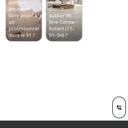
parquet :
revêtement
pourquoi
choisir
faire appel à
autour de
un
Brie-Comte-
professionnel
Robert (77–
dans le 91 ?
91–94) ?