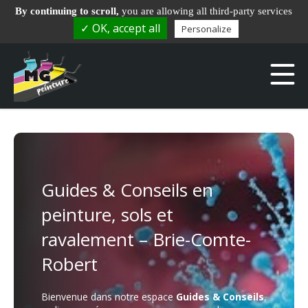
06.72.93.95.48
By continuing to scroll,
you are allowing all third-party services
✓ OK, accept all
Personalize
1 Allée des Bauges - 77166 GRISY-SUISNES
Guides & Conseils en
peinture, sols et
ravalement – Brie-Comte-
Robert
Bienvenue dans notre espace
Guides & Conseils
,