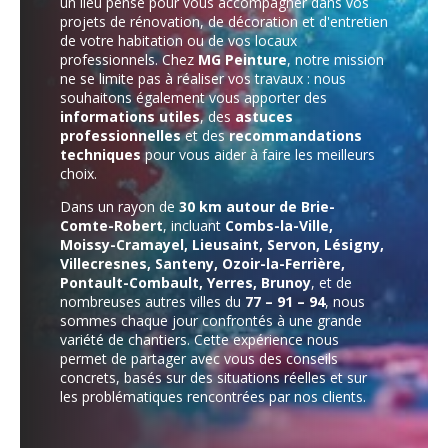
un lieu pensé pour vous accompagner dans vos
projets de rénovation, de décoration et d'entretien
de votre habitation ou de vos locaux
professionnels. Chez
MG Peinture
, notre mission
ne se limite pas à réaliser vos travaux : nous
souhaitons également vous apporter des
informations utiles
, des
astuces
professionnelles
et des
recommandations
techniques
pour vous aider à faire les meilleurs
choix.
Dans un rayon de
30 km autour de Brie-
Comte-Robert
, incluant
Combs-la-Ville,
Moissy-Cramayel, Lieusaint, Servon, Lésigny,
Villecresnes, Santeny, Ozoir-la-Ferrière,
Pontault-Combault, Yerres, Brunoy
, et de
nombreuses autres villes du
77 – 91 – 94
, nous
sommes chaque jour confrontés à une grande
variété de chantiers. Cette expérience nous
permet de partager avec vous des conseils
concrets, basés sur des situations réelles et sur
les problématiques rencontrées par nos clients.