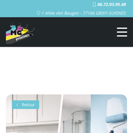
06.72.93.95.48
1 Allée des Bauges - 77166 GRISY-SUISNES
Retour