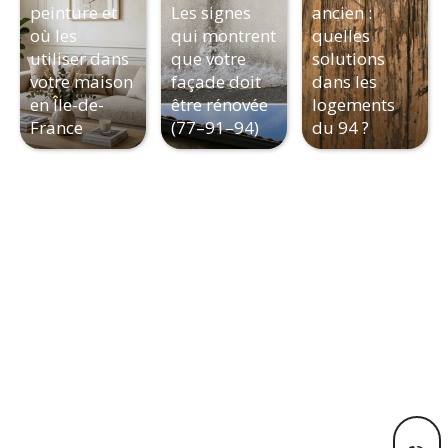
peinture et
Les signes
ancien :
où les
qui montrent
quelles
utiliser dans
que votre
solutions
votre maison
façade doit
dans les
en Île-de-
être rénovée
logements
France
(77–91–94)
du 94 ?