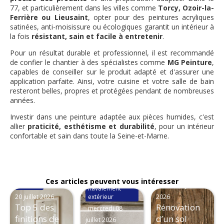
77, et particulièrement dans les villes comme
Torcy, Ozoir-la-
Ferrière ou Lieusaint
, opter pour des peintures acryliques
satinées, anti-moisissure ou écologiques garantit un intérieur à
la fois
résistant, sain et facile à entretenir
.
Pour un résultat durable et professionnel, il est recommandé
de confier le chantier à des spécialistes comme
MG Peinture
,
capables de conseiller sur le produit adapté et d'assurer une
application parfaite. Ainsi, votre cuisine et votre salle de bain
resteront belles, propres et protégées pendant de nombreuses
années.
Investir dans une peinture adaptée aux pièces humides, c'est
allier
praticité, esthétisme et durabilité
, pour un intérieur
confortable et sain dans toute la Seine-et-Marne.
Pose de sols
Ces articles peuvent vous intéresser
Peinture
lundi
mardi 16 juin
Ravalement
20 juillet 2026
extérieur
2026
Top 5 des
Rénovation
mercredi 08
finitions de
d’un sol
juillet 2026