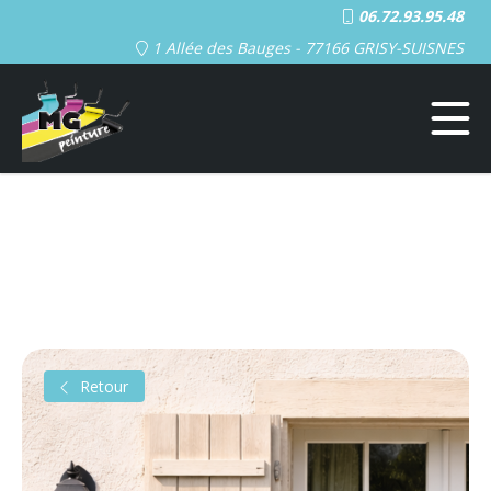
06.72.93.95.48
1 Allée des Bauges - 77166 GRISY-SUISNES
Retour