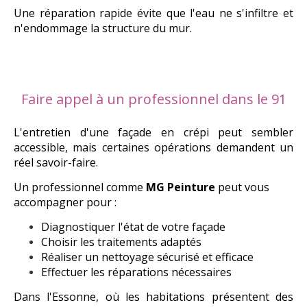
Une réparation rapide évite que l'eau ne s'infiltre et
n'endommage la structure du mur.
Faire appel à un professionnel dans le 91
L'entretien d'une façade en crépi peut sembler
accessible, mais certaines opérations demandent un
réel savoir-faire.
Un professionnel comme
MG Peinture
peut vous
accompagner pour :
Diagnostiquer l
'é
tat de votre fa
ç
ade
Choisir les traitements adapt
é
s
R
é
aliser un nettoyage s
é
curis
é
et efficace
Effectuer les r
é
parations n
é
cessaires
Dans l'Essonne, où les habitations présentent des