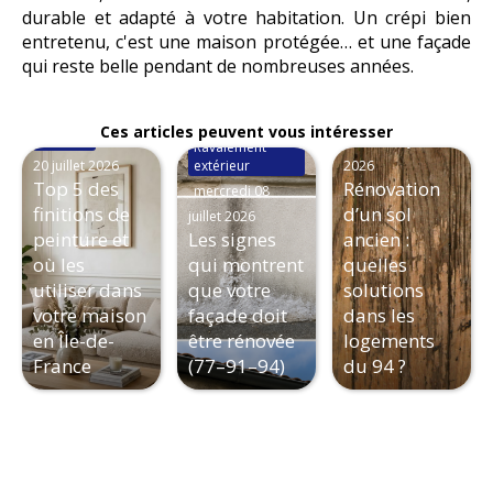
durable et adapté à votre habitation. Un crépi bien
entretenu, c'est une maison protégée… et une façade
qui reste belle pendant de nombreuses années.
Pose de sols
Ces articles peuvent vous intéresser
Peinture
lundi
mardi 16 juin
Ravalement
20 juillet 2026
extérieur
2026
Top 5 des
Rénovation
mercredi 08
finitions de
d’un sol
juillet 2026
peinture et
Les signes
ancien :
où les
qui montrent
quelles
utiliser dans
que votre
solutions
votre maison
façade doit
dans les
en Île-de-
être rénovée
logements
France
(77–91–94)
du 94 ?